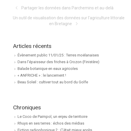
Partager les données dans Parchemins et au-delà
Un outil de visualisation des données sur l’agriculture littorale
en Bretagne
Articles récents
Évènement public 11/01/25 : Terres moëlanaises
Dans l’épaisseur des friches à Crozon (Finistère)
Balade botanique en eaux agricoles
« ANFRICHE » : le lancement !
Beau Soleil : cultiver tout au bord du Golfe
Chroniques
Le Coco de Paimpol, un enjeu de territoire
Rhuys en ses terres : échos des médias
Fiction radiophonique 2 : C’était mieux après